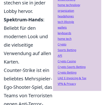
stechen sie in jeder
home technology
Lobby hervor.
organization
headphones
Spektrum-Hands
:
tech lifestyle
Beliebt für den
wallets
keyboards
modernen Look und
home tech
die vielseitige
Crypto
Sports Betting
Verwendung auf allen
API
Karten.
Crypto Casino
Crypto Sports Betting
Counter-Strike ist ein
Crypto Betting
beliebtes Mehrspieler-
UAE E-Invoicing & Tax
VPN & Privacy
Ego-Shooter-Spiel, das
Teams von Terroristen
gegen Anti-Terror-