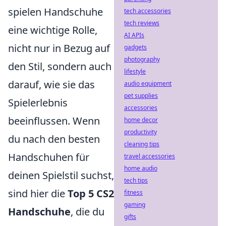
spielen Handschuhe
tech accessories
tech reviews
eine wichtige Rolle,
AI APIs
nicht nur in Bezug auf
gadgets
photography
den Stil, sondern auch
lifestyle
darauf, wie sie das
audio equipment
pet supplies
Spielerlebnis
accessories
beeinflussen. Wenn
home decor
productivity
du nach den besten
cleaning tips
Handschuhen für
travel accessories
home audio
deinen Spielstil suchst,
tech tips
sind hier die
Top 5 CS2
fitness
gaming
Handschuhe
, die du
gifts