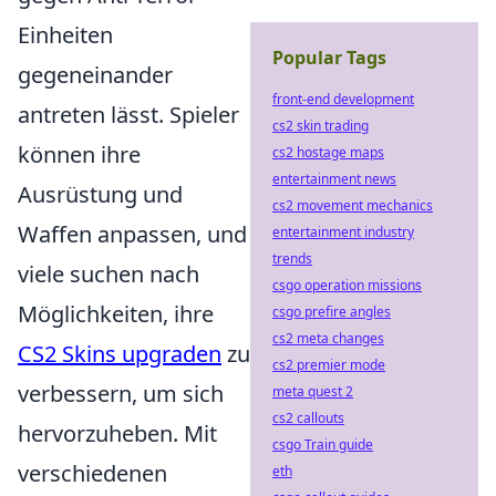
Einheiten
Popular Tags
gegeneinander
front-end development
antreten lässt. Spieler
cs2 skin trading
können ihre
cs2 hostage maps
entertainment news
Ausrüstung und
cs2 movement mechanics
Waffen anpassen, und
entertainment industry
trends
viele suchen nach
csgo operation missions
Möglichkeiten, ihre
csgo prefire angles
cs2 meta changes
CS2 Skins upgraden
zu
cs2 premier mode
verbessern, um sich
meta quest 2
cs2 callouts
hervorzuheben. Mit
csgo Train guide
verschiedenen
eth