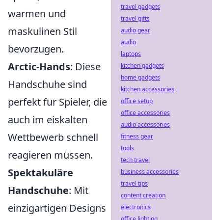
travel gadgets
warmen und
travel gifts
maskulinen Stil
audio gear
audio
bevorzugen.
laptops
Arctic-Hands
: Diese
kitchen gadgets
home gadgets
Handschuhe sind
kitchen accessories
perfekt für Spieler, die
office setup
office accessories
auch im eiskalten
audio accessories
Wettbewerb schnell
fitness gear
tools
reagieren müssen.
tech travel
Spektakuläre
business accessories
travel tips
Handschuhe
: Mit
content creation
einzigartigen Designs
electronics
office lighting