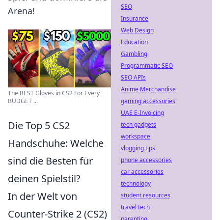
SEO
Arena!
Insurance
Web Design
Education
Gambling
Programmatic SEO
SEO APIs
Anime Merchandise
The BEST Gloves in CS2 For Every
gaming accessories
BUDGET ...
UAE E-Invoicing
Die Top 5 CS2
tech gadgets
workspace
Handschuhe: Welche
vlogging tips
sind die Besten für
phone accessories
car accessories
deinen Spielstil?
technology
In der Welt von
student resources
travel tech
Counter-Strike 2 (CS2)
parenting