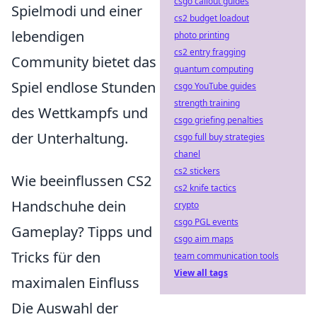
csgo callout guides
Spielmodi und einer
cs2 budget loadout
lebendigen
photo printing
cs2 entry fragging
Community bietet das
quantum computing
Spiel endlose Stunden
csgo YouTube guides
strength training
des Wettkampfs und
csgo griefing penalties
der Unterhaltung.
csgo full buy strategies
chanel
cs2 stickers
Wie beeinflussen CS2
cs2 knife tactics
Handschuhe dein
crypto
csgo PGL events
Gameplay? Tipps und
csgo aim maps
Tricks für den
team communication tools
View all tags
maximalen Einfluss
Die Auswahl der