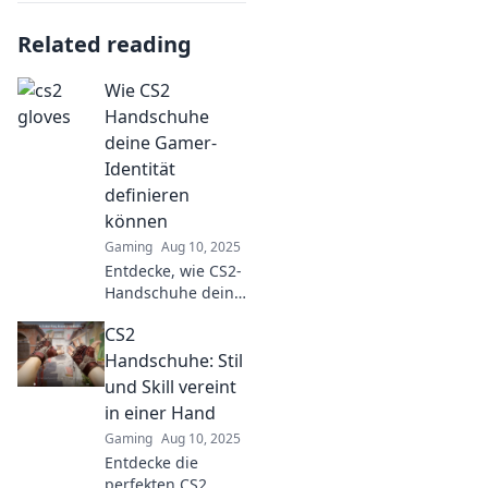
Related reading
Wie CS2
Handschuhe
deine Gamer-
Identität
definieren
können
Gaming
Aug 10, 2025
Entdecke, wie CS2-
Handschuhe deine
Gamer-Identität
CS2
formen! Finde
heraus, welche
Handschuhe: Stil
Styles dein
und Skill vereint
Gameplay
in einer Hand
revolutionieren
Gaming
Aug 10, 2025
können.
Entdecke die
perfekten CS2