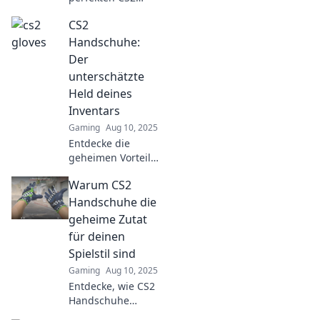
Handschuhe:
CS2
Stilvoll, funktional
und deine
Handschuhe:
Geheimwaffe für
Der
mehr Skill im Spiel!
unterschätzte
Jetzt mehr
Held deines
erfahren!
Inventars
Gaming
Aug 10, 2025
Entdecke die
geheimen Vorteile
von CS2
Warum CS2
Handschuhen!
Verbessere dein
Handschuhe die
Inventar und
geheime Zutat
werde zum Game-
für deinen
Changer in deinem
Spielstil sind
Team!
Gaming
Aug 10, 2025
Entdecke, wie CS2
Handschuhe
deinen Spielstil