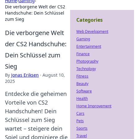
Home
›
Gaming
›
Die verborgene Welt der CS2
Handschuhe: Dein Schlüssel
zum Sieg
Categories
Die verborgene Welt
Web Development
Gaming
der CS2 Handschuhe:
Entertainment
Dein Schlüssel zum
Finance
Photography
Sieg
Technology
By
Jonas Eriksen
·
August 10,
Fitness
2025
Beauty
Software
Entdecke die geheimen
Health
Vorteile von CS2
Home Improvement
Handschuhen! Dein
Cars
Schlüssel zum Sieg
Pets
wartet – steigere dein
Sports
Travel
Spiel und dominiere die