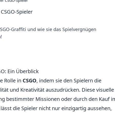
der CSGO-Spieler
r CSGO-Spieler
SGO-Graffiti und wie sie das Spielvergnügen
!
GO: Ein Überblick
e Rolle in
CSGO
, indem sie den Spielern die
lität und Kreativität auszudrücken. Diese visuelle
lung bestimmter Missionen oder durch den Kauf i
lässt die Spieler nicht nur einzigartig aussehen,