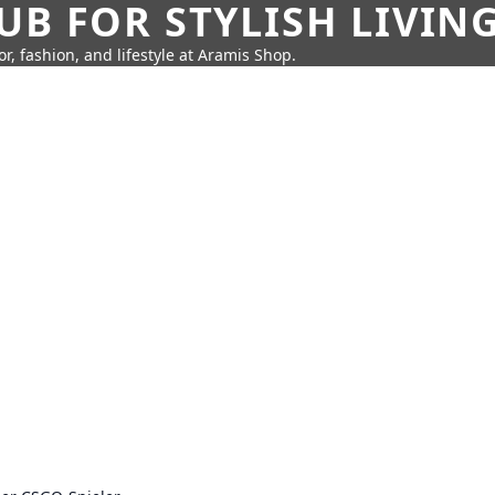
UB FOR STYLISH LIVIN
r, fashion, and lifestyle at Aramis Shop.