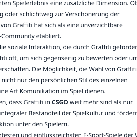
en Spielerlebnis eine zusätzliche Dimension. Ob
ng oder schlichtweg zur Verschönerung der
n Graffiti hat sich als eine unverzichtbare
-Community etabliert.
ie soziale Interaktion, die durch Graffiti geförder
fiti oft, um sich gegenseitig zu bewerten oder u
erschaffen. Die Möglichkeit, die Wahl von Graffiti
 nicht nur den persönlichen Stil des einzelnen
ine Art Komunikation im Spiel dienen.
, dass Graffiti in
CSGO
weit mehr sind als nur
integraler Bestandteil der Spielkultur und förder
ktion unter den Spielern.
ntesten und einflussreichsten E-Sport-Spiele der 