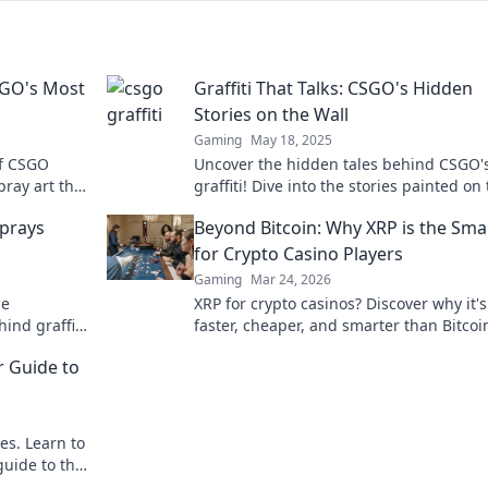
CSGO's Most
Graffiti That Talks: CSGO's Hidden
Stories on the Wall
Gaming
May 18, 2025
of CSGO
Uncover the hidden tales behind CSGO'
pray art that
graffiti! Dive into the stories painted on
ers
walls and unlock the secrets of the gam
Sprays
Beyond Bitcoin: Why XRP is the Sma
for Crypto Casino Players
Gaming
Mar 24, 2026
ne
XRP for crypto casinos? Discover why it's
ind graffiti
faster, cheaper, and smarter than Bitcoi
n this must-
your online gaming. Click to play!
r Guide to
s
es. Learn to
guide to the