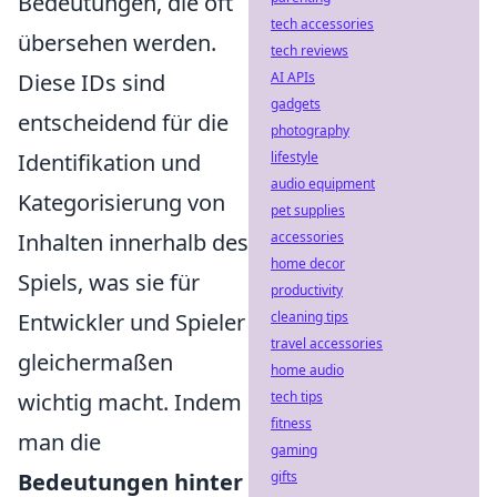
Bedeutungen, die oft
tech accessories
übersehen werden.
tech reviews
Diese IDs sind
AI APIs
gadgets
entscheidend für die
photography
Identifikation und
lifestyle
audio equipment
Kategorisierung von
pet supplies
Inhalten innerhalb des
accessories
home decor
Spiels, was sie für
productivity
Entwickler und Spieler
cleaning tips
travel accessories
gleichermaßen
home audio
wichtig macht. Indem
tech tips
fitness
man die
gaming
Bedeutungen hinter
gifts