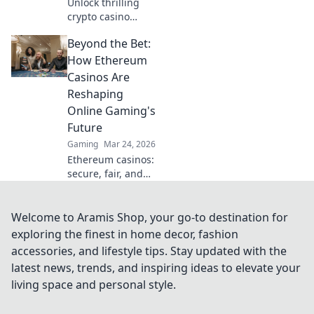
Unlock thrilling
crypto casino
games. Learn to
Beyond the Bet:
play with digital
currencies. Your
How Ethereum
guide to the
Casinos Are
revolution starts
Reshaping
here!
Online Gaming's
Future
Gaming
Mar 24, 2026
Ethereum casinos:
secure, fair, and
revolutionizing
online gaming.
Discover the
Welcome to Aramis Shop, your go-to destination for
future of iGaming
exploring the finest in home decor, fashion
now!
accessories, and lifestyle tips. Stay updated with the
latest news, trends, and inspiring ideas to elevate your
living space and personal style.