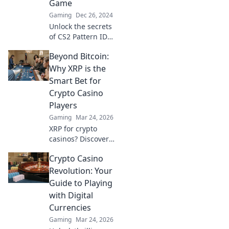
Game
Gaming
Dec 26, 2024
Unlock the secrets
of CS2 Pattern IDs
and transform
Beyond Bitcoin:
your gameplay!
Discover why
Why XRP is the
they're your
Smart Bet for
ultimate allies in
Crypto Casino
gaming success.
Players
Gaming
Mar 24, 2026
XRP for crypto
casinos? Discover
why it's faster,
Crypto Casino
cheaper, and
smarter than
Revolution: Your
Bitcoin for your
Guide to Playing
online gaming.
with Digital
Click to play!
Currencies
Gaming
Mar 24, 2026