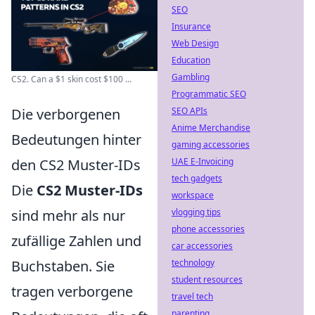
SEO
Insurance
Web Design
Education
Gambling
CS2. Can a $1 skin cost $100 ...
Programmatic SEO
Die verborgenen
SEO APIs
Anime Merchandise
Bedeutungen hinter
gaming accessories
den CS2 Muster-IDs
UAE E-Invoicing
tech gadgets
Die
CS2 Muster-IDs
workspace
sind mehr als nur
vlogging tips
phone accessories
zufällige Zahlen und
car accessories
Buchstaben. Sie
technology
student resources
tragen verborgene
travel tech
parenting