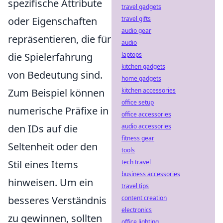
spezifische Attribute
travel gadgets
oder Eigenschaften
travel gifts
audio gear
repräsentieren, die für
audio
die Spielerfahrung
laptops
kitchen gadgets
von Bedeutung sind.
home gadgets
Zum Beispiel können
kitchen accessories
office setup
numerische Präfixe in
office accessories
den IDs auf die
audio accessories
fitness gear
Seltenheit oder den
tools
Stil eines Items
tech travel
business accessories
hinweisen. Um ein
travel tips
besseres Verständnis
content creation
electronics
zu gewinnen, sollten
office lighting