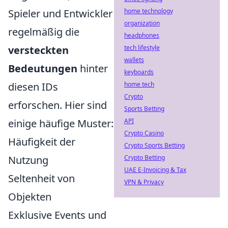
Spieler und Entwickler
home technology
organization
regelmäßig die
headphones
versteckten
tech lifestyle
wallets
Bedeutungen
hinter
keyboards
diesen IDs
home tech
Crypto
erforschen. Hier sind
Sports Betting
einige häufige Muster:
API
Crypto Casino
Häufigkeit der
Crypto Sports Betting
Nutzung
Crypto Betting
UAE E-Invoicing & Tax
Seltenheit von
VPN & Privacy
Objekten
Exklusive Events und