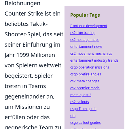
Belohnungen
Counter-Strike ist ein
Popular Tags
beliebtes Taktik-
front-end development
Shooter-Spiel, das seit
cs2 skin trading
cs2 hostage maps
seiner Einführung im
entertainment news
Jahr 1999 Millionen
cs2 movement mechanics
entertainment industry trends
von Spielern weltweit
csgo operation missions
begeistert. Spieler
csgo prefire angles
cs2 meta changes
treten in Teams
cs2 premier mode
gegeneinander an,
meta quest 2
cs2 callouts
um Missionen zu
csgo Train guide
erfüllen oder das
eth
csgo callout guides
gegnerische Team zu