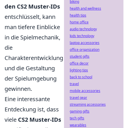
biking
den CS2 Muster-IDs
health and wellness
entschlüsselt, kann
health tips
home office
man tiefere Einblicke
audio technology
in die Spielmechanik,
kids technology
laptop accessories
die
office organization
Charakterentwicklung
student gifts
office decor
und die Gestaltung
lighting tips
der Spielumgebung
back to school
travel
gewinnen.
mobile accessories
Eine interessante
travel gear
streaming accessories
Entdeckung ist, dass
gaming gifts
viele
CS2 Muster-IDs
tech gifts
wearables