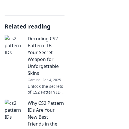
Related reading
Decoding CS2
Pattern IDs:
Your Secret
Weapon for
Unforgettable
Skins
Gaming
Feb 4, 2025
Unlock the secrets
of CS2 Pattern IDs
and transform
Why CS2 Pattern
your skins into
must-have
IDs Are Your
collectibles!
New Best
Discover how
Friends in the
inside!