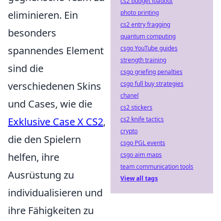
cs2 budget loadout
eliminieren. Ein
photo printing
cs2 entry fragging
besonders
quantum computing
spannendes Element
csgo YouTube guides
strength training
sind die
csgo griefing penalties
verschiedenen Skins
csgo full buy strategies
chanel
und Cases, wie die
cs2 stickers
Exklusive Case X CS2
,
cs2 knife tactics
crypto
die den Spielern
csgo PGL events
helfen, ihre
csgo aim maps
team communication tools
Ausrüstung zu
View all tags
individualisieren und
ihre Fähigkeiten zu