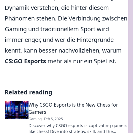
Dynamik verstehen, die hinter diesem
Phänomen stehen. Die Verbindung zwischen
Gaming und traditionellem Sport wird
immer enger, und wer die Hintergründe
kennt, kann besser nachvollziehen, warum
CS:GO Esports
mehr als nur ein Spiel ist.
Related reading
Why CSGO Esports is the New Chess for
Gamers
Gaming
Feb 5, 2025
Discover why CSGO esports is captivating gamers
like chess! Dive into strategy, skill, and the